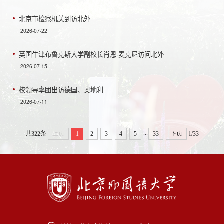
北京市检察机关到访北外
2026-07-22
英国牛津布鲁克斯大学副校长肖恩·麦克尼访问北外
2026-07-15
校领导率团出访德国、奥地利
2026-07-11
...
共322条
上页
1
2
3
4
5
33
下页
1/33