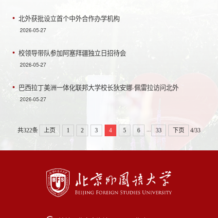
北外获批设立首个中外合作办学机构
2026-05-27
校领导带队参加阿塞拜疆独立日招待会
2026-05-27
巴西拉丁美洲一体化联邦大学校长狄安娜·佩雷拉访问北外
2026-05-27
...
共322条
上页
1
2
3
4
5
6
33
下页
4/33