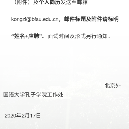
（附件）及
个人简历
发送至邮箱
kongzi@bfsu.edu.cn
，
邮件标题及附件请标明
“
姓名
+
应聘
”
。面试时间及形式另行通知。
北京外
国语大学孔子学院工作处
2020
2
17
年
月
日