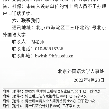
资、社保）未转入设站单位的博士后人员不予办理
户口迁落手续。
六、联系我们
通讯地址：北京市海淀区西三环北路
2号北京
外国语大学
联系人：阎老师
联系电话：
010-88816286
联系邮箱：
bwbsh@bfsu.edu.cn
北京外国语大学人事处
2022年4月28日
附件【
附件1：2022年秋季博士后招收专业目录.pdf
】已下载
19
次
附件【
附件2：博士后进站专家推荐信.doc
】已下载
24
次
附件【
附件3：博士后申请人个人简历首页.docx
】已下载
18
次
附件【
附件4：博士后研究计划书.doc
】已下载
19
次