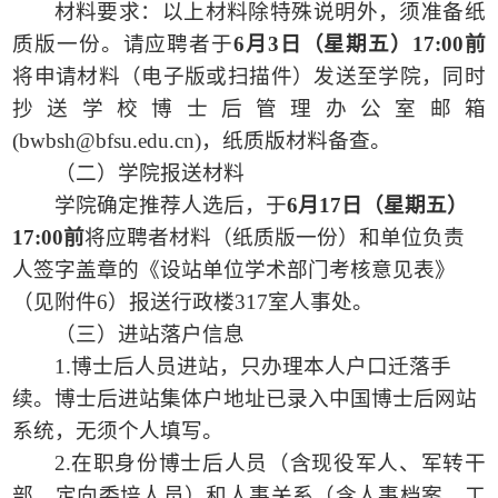
材料要求：以上材料除特殊说明外，须准备纸
质版一份。请应聘者于
6月3日（星期五）17:00前
将申请材料（电子版或扫描件）发送至学院，同时
抄送学校博士后管理办公室邮箱
(
bwbsh@bfsu.edu.cn
)，纸质版材料备查。
（二）学院报送材料
学院确定推荐人选后，于
6
月
17日（星期五）
17:00前
将应聘者材料（纸质版一份）和单位负责
人签字盖章的《设站单位学术部门考核意见表》
（见附件
6）报送行政楼317室人事处。
（三）进站落户信息
1.博士后人员进站，只办理本人户口迁落手
续。博士后进站集体户地址已录入中国博士后网站
系统，无须个人填写。
2.在职身份博士后人员（含现役军人、军转干
部、定向委培人员）和人事关系（含人事档案、工