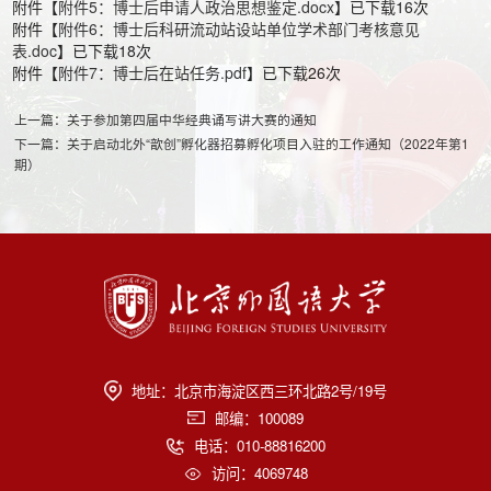
附件【
附件5：博士后申请人政治思想鉴定.docx
】已下载
16
次
附件【
附件6：博士后科研流动站设站单位学术部门考核意见
表.doc
】已下载
18
次
附件【
附件7：博士后在站任务.pdf
】已下载
26
次
上一篇：关于参加第四届中华经典诵写讲大赛的通知
下一篇：关于启动北外“歆创”孵化器招募孵化项目入驻的工作通知（2022年第1
期）
地址：北京市海淀区西三环北路2号/19号
邮编：100089
电话：010-88816200
访问：
4069748