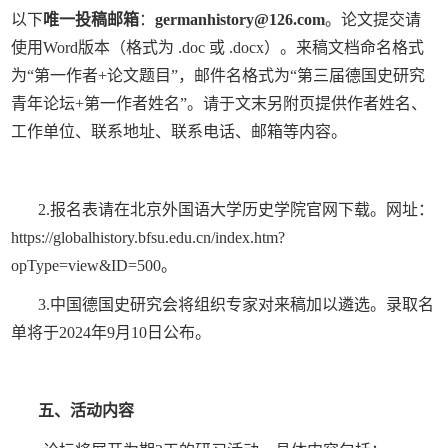
以下
唯一投稿邮箱
：
germanhistory@126.com
。论文提交请
使用
Word
版本（格式为
.doc
或
.docx
）。来稿文档命名格式
为
“
第一作者
+
论文题目
”
，邮件名格式为
“
第三届德国史研究
青年论坛
+
第一作者姓名
”
。请于文末另附页提供作者姓名、
工作单位、联系地址、联系电话、邮箱等内容。
2.
报名表请在北京外国语大学历史学院官网下载。网址：
https://globalhistory.bfsu.edu.cn/index.htm?
opType=view&ID=500
。
3.
中国德国史研究会将组织专家对来稿加以遴选。录取名
单将于
2024
年
9
月
10
日公布。
五、活动内容