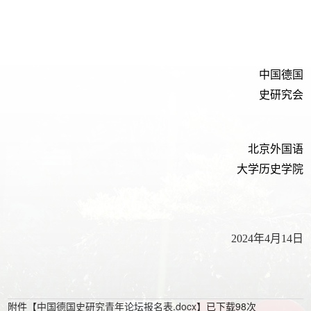
中国德国
史研究会
北京外国语
大学历史学院
2024
年
4
月
14
日
附件【
中国德国史研究青年论坛报名表.docx
】已下载
98
次