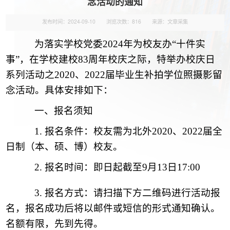
念活动的通知
发布时间：2024-09-10
浏览次数：
816
来源：文章采集
为落实学校党委
2024年为校友办“十件实
事”，
在学校建校
8
3
周年校庆之际，特举办校庆日
系列活动之
2020、2022届毕业生补拍学位照摄影留
念活动。
具体安排如下：
一、
报名
须知
1.
报名条件：校友
需
为北外
2020、2022届
全
日制（本、硕、博）校友。
2.
报名时间：
即日起
截至
9
月
13
日
17:00
3.
报名方式：请扫描下方二维码进行活动报
名，报名成功后将
以邮件或短信的形式
通知确认。
名额有限，先到先得。