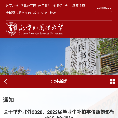
数字北外
信息公开网
电子邮件
图书馆
学生
教师主页
Language
全球语言服务平台
教师
访客
校友
北外新闻
通知
关于举办北外2020、2022届毕业生补拍学位照摄影留