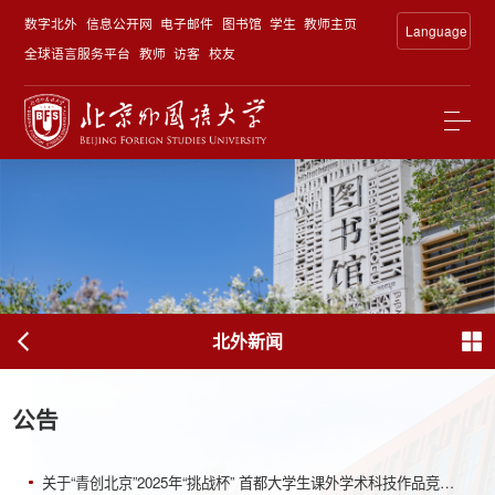
数字北外
信息公开网
电子邮件
图书馆
学生
教师主页
Language
全球语言服务平台
教师
访客
校友
北外新闻
公告
关于“青创北京”2025年“挑战杯” 首都大学生课外学术科技作品竞赛 “青聚AI”人工智能+专项赛道推...