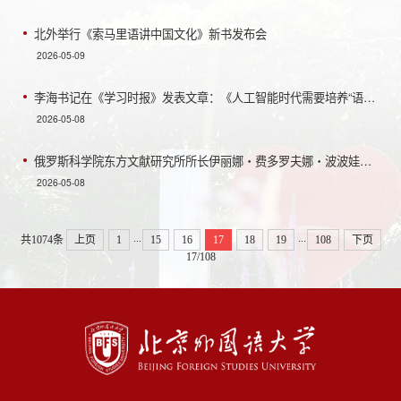
北外举行《索马里语讲中国文化》新书发布会
2026-05-09
李海书记在《学习时报》发表文章：《人工智能时代需要培养“语言+AI”复合型人才》
2026-05-08
俄罗斯科学院东方文献研究所所长伊丽娜・费多罗夫娜・波波娃访问北外
2026-05-08
...
...
共1074条
上页
1
15
16
17
18
19
108
下页
17/108